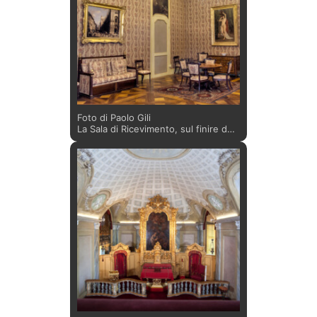
collocato il grandioso vaso in
porcellana di Meissen, con fiori a
palla di neve e uccelli, di Johann
Joachim Kandler, acquistato dal re
all’Esposizione Nazionale del 1858.
Foto di Paolo Gili
La Sala di Ricevimento, sul finire del
Settecento, era adibita a Camera da
Letto della Duchessa d’Aosta, e di
quell’epoca si conservano le
decorazioni della volta a padiglione.
Tra gli arredi ancora presenti agli
inizi del Novecento, quando vi
soggiornavano i figli della
principessa Maria Clotilde, risultano
oggi le sovrapporte di Michele
Antonio Rapous del 1775 circa, e il
dipinto Pirro Armato attribuito a
Giacomo Rossignolo risalente al XVI
secolo.