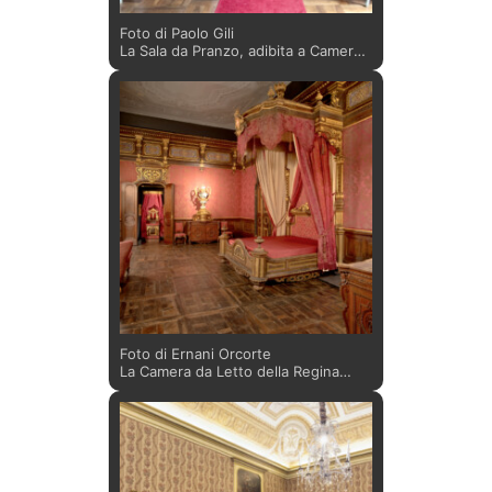
Foto di Paolo Gili
La Sala da Pranzo, adibita a Camera
da Letto del Duca d’Aosta sul finire
del Settecento, conserva ancora le
decorazioni originali del soffitto e le
sovrapporte con fiori attribuite a
Francesco e Paolo Maria Antoniani,
risalenti al 1775 circa.
Successivamente, nell’inventario del
Castello del 1908, l’ambiente risulta
parte dell’Appartamento del principe
Napoleone Luigi, figlio della
Principessa Maria Clotilde e
Napoleone Giuseppe Carlo Paolo
Bonaparte.
Foto di Ernani Orcorte
La Camera da Letto della Regina
Maria Adelaide, moglie di Vittorio
Emanuele II, fu decorata intorno al
1852, dall’équipe dell’ebanista
Gabriele Capello, sotto la direzione
di Domenico Ferri. Su uno dei due
cassettoni presenti nella sala è