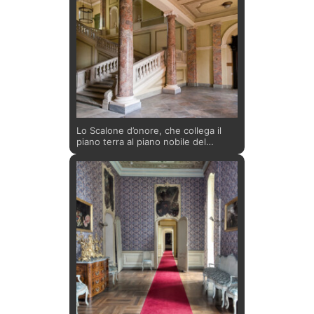
sua pianta, di derivazione
seicentesca, con torri angolari a
padiglione e lunghe gallerie parallele
che si collegano alla collina.
Lo Scalone d’onore, che collega il
piano terra al piano nobile del
Castello, fu terminato nel 1822 su
progetto di Giuseppe Battista
Piacenza e Carlo Randoni nel piano
di riammodernamento dell’edificio
voluto da Vittorio Emanuele I a
partire dal 1820. Nel lavoro furono
coinvolti lo scultore Giacomo Spalla
e lo stuccatore Pietro Cremona,
attivi in altre residenze sabaude.