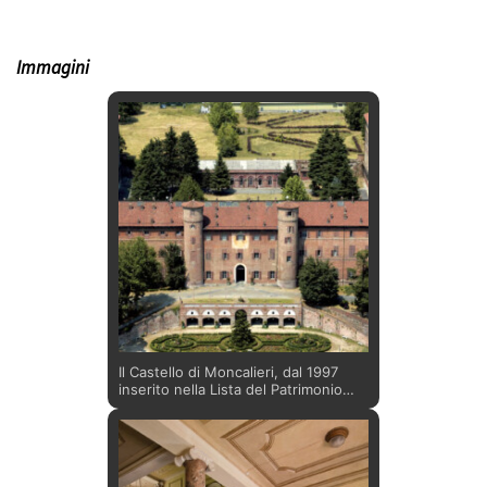
Immagini
Il Castello di Moncalieri, dal 1997
inserito nella Lista del Patrimonio
Mondiale dell'UNESCO all’interno del
sistema delle Residenze Sabaude,
domina la pianura sottostante e si
erge imponente sul borgo omonimo.
Caratteristico è l’impianto a “C” della