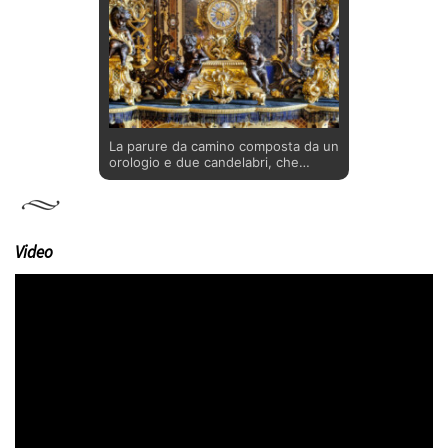
La parure da camino composta da un
orologio e due candelabri, che
decora la Sala di Trattenimento della
Regina, o Salotto Blu,
nell’Appartamento di Vittorio
Emanuele II, fu acquistata dalla Real
Casa presso il mercante Tommaso
Video
Haid di Torino. Realizzato intorno al
1850 a Parigi, l’orologio, decorato
con putti che alludono alla poesia e
alla geometria, è firmato
dall’orologiaio Paul Garnier e,
insieme ai candelabri, si inserisce
perfettamente nell’arredo della sala
in stile Napoleone III, o Secondo
Impero.