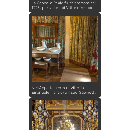
La Cappella Reale fu risistemata nel
1775, per volere di Vittorio Amedeo
III, su progetto del messinese
Francesco Martinez, nipote di
Filippo Juvarra. La bella pala sull’altar
maggiore raffigura "L’educazione
della Vergine", dipinto attribuito al
pittore viennese Daniel Seiter,
allievo di Carlo Maratta a Roma.
Nell'Appartamento di Vittorio
Emanuele II si trova il suo Gabinetto
di Toeletta, attiguo alla Camera da
Letto. L'ambiente è decorato da un
rivestimento in chintz a fiori
sostenuto da un padiglione, sorretto
agli angoli da colonnine in mogano a
imitazione di una tenda militare.