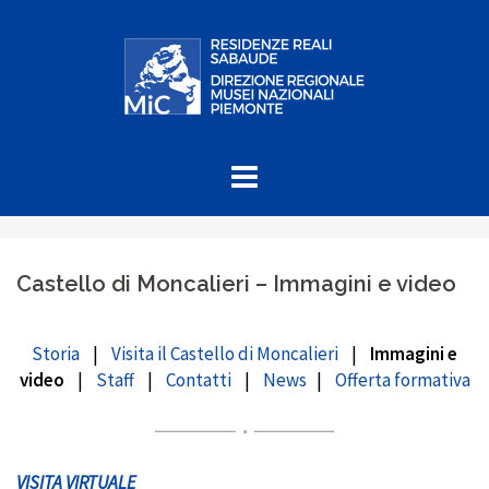
Skip
to
content
Castello di Moncalieri – Immagini e video
Storia
|
Visita il Castello di Moncalieri
|
Immagini e
video
|
Staff
|
Contatti
|
News
|
Offerta formativa
VISITA VIRTUALE