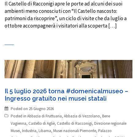
Il Castello di Racconigi apre le porte ad alcuni dei suoi
ambienti meno conosciuti con “Il Castello nascosto:
patrimoni da riscoprire”, un ciclo di visite che da luglio a
ottobre accompagnerà i visitatori alla scoperta […]
Il 5 luglio 2026 torna #domenicalmuseo –
Ingresso gratuito nei musei statali
Posted on
25 Giugno 2026
Posted in
Abbazia di Fruttuaria
,
Abbazia di Vezzolano
,
Bene
Vagienna
,
Castello di Agliè
,
Castello di Racconigi
,
Direzione regionale
Musei
,
Industria
,
Libarna
,
Musei nazionali Piemonte
,
Palazzo