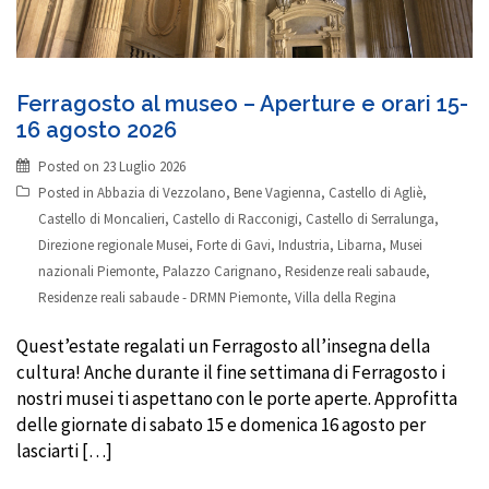
Ferragosto al museo – Aperture e orari 15-
16 agosto 2026
Posted on
23 Luglio 2026
Posted in
Abbazia di Vezzolano
,
Bene Vagienna
,
Castello di Agliè
,
Castello di Moncalieri
,
Castello di Racconigi
,
Castello di Serralunga
,
Direzione regionale Musei
,
Forte di Gavi
,
Industria
,
Libarna
,
Musei
nazionali Piemonte
,
Palazzo Carignano
,
Residenze reali sabaude
,
Residenze reali sabaude - DRMN Piemonte
,
Villa della Regina
Quest’estate regalati un Ferragosto all’insegna della
cultura! Anche durante il fine settimana di Ferragosto i
nostri musei ti aspettano con le porte aperte. Approfitta
delle giornate di sabato 15 e domenica 16 agosto per
lasciarti […]