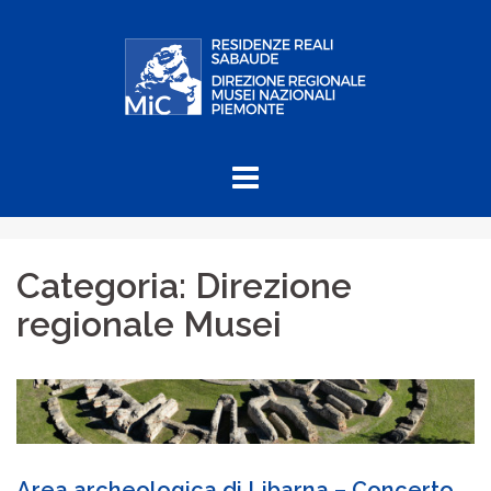
Skip
to
content
Categoria:
Direzione
regionale Musei
Area archeologica di Libarna – Concerto