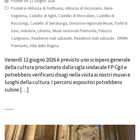
Posted on
11 Giugno 2026
Posted in
Abbazia di Fruttuaria
,
Abbazia di Vezzolano
,
Bene
Vagienna
,
Castello di Agliè
,
Castello di Moncalieri
,
Castello di
Racconigi
,
Castello di Serralunga
,
Direzione regionale Musei
,
Forte di
Gavi
,
Industria
,
Libarna
,
Musei nazionali Piemonte
,
Palazzo
Carignano
,
Residenze reali sabaude
,
Residenze reali sabaude - DRMN
Piemonte
,
Villa della Regina
Venerdì 12 giugno 2026 è previsto uno sciopero generale
della cultura proclamato dalla sigla sindacale FP Cgil e
potrebbero verificarsi disagi nella visita ai nostri musei e
luoghi della cultura. I percorsi espositivi potrebbero
subire […]