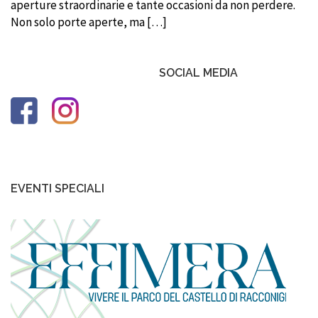
aperture straordinarie e tante occasioni da non perdere.
Non solo porte aperte, ma […]
Navigazione
SOCIAL MEDIA
Articoli meno recenti
articoli
EVENTI SPECIALI