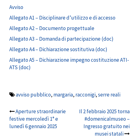
Avviso
Allegato A1 – Disciplinare d’utilizzo e di accesso
Allegato A2 – Documento progettuale
Allegato A3 – Domanda di partecipazione (doc)
Allegato A4 – Dichiarazione sostitutiva (doc)
Allegato A5 – Dichiarazione impegno costituzione ATI-
ATS (doc)
avviso pubblico
,
margaria
,
racconigi
,
serre reali
Post
Aperture straordinarie
Il 2 febbraio 2025 torna
festive mercoledì 1° e
#domenicalmuseo –
navigation
lunedì 6 gennaio 2025
Ingresso gratuito nei
musei statali