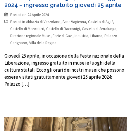
2024 – ingresso gratuito giovedì 25 aprile
Posted on
24 Aprile 2024
Posted in
Abbazia di Vezzolano
,
Bene Vagienna
,
Castello di Agliè
,
Castello di Moncalieri
,
Castello di Racconigi
,
Castello di Serralunga
,
Direzione regionale Musei
,
Forte di Gavi
,
Industria
,
Libarna
,
Palazzo
Carignano
,
Villa della Regina
Giovedì 25 aprile, in occasione della Festa nazionale della
Liberazione, ingresso gratuito in musei e luoghi della
cultura statali. Ecco gli orari dei nostri musei che possono
essere visitati gratuitamente giovedì 25 aprile 2024:
Palazzo […]