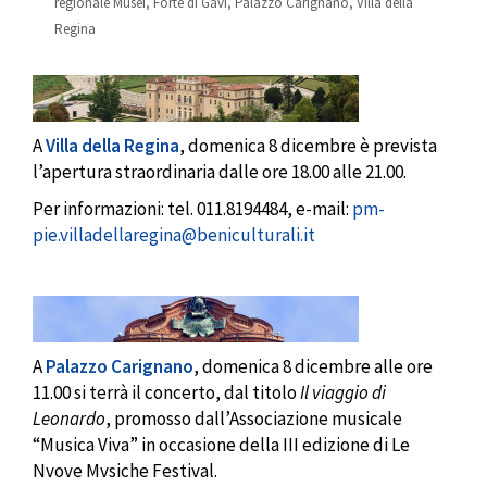
regionale Musei
,
Forte di Gavi
,
Palazzo Carignano
,
Villa della
Regina
A
Villa della Regina
, domenica 8 dicembre è prevista
l’apertura straordinaria dalle ore 18.00 alle 21.00.
Per informazioni: tel. 011.8194484, e-mail:
pm-
pie.villadellaregina@beniculturali.it
A
Palazzo Carignano
, domenica 8 dicembre alle ore
11.00 si terrà il concerto, dal titolo
Il viaggio di
Leonardo
, promosso dall’Associazione musicale
“Musica Viva” in occasione della III edizione di Le
Nvove Mvsiche Festival.