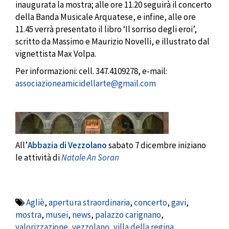
inaugurata la mostra; alle ore 11.20 seguirà il concerto
della Banda Musicale Arquatese, e infine, alle ore
11.45 verrà presentato il libro ‘Il sorriso degli eroi’,
scritto da Massimo e Maurizio Novelli, e illustrato dal
vignettista Max Volpa.
Per informazioni: cell. 347.4109278, e-mail:
associazioneamicidellarte@gmail.com
All’
Abbazia di Vezzolano
sabato 7 dicembre iniziano
le attività di
Natale An Soran
Agliè
,
apertura straordinaria
,
concerto
,
gavi
,
mostra
,
musei
,
news
,
palazzo carignano
,
valorizzazione
,
vezzolano
,
villa della regina