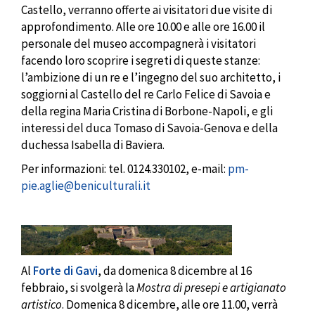
Castello, verranno offerte ai visitatori due visite di
approfondimento. Alle ore 10.00 e alle ore 16.00 il
personale del museo accompagnerà i visitatori
facendo loro scoprire i segreti di queste stanze:
l’ambizione di un re e l’ingegno del suo architetto, i
soggiorni al Castello del re Carlo Felice di Savoia e
della regina Maria Cristina di Borbone-Napoli, e gli
interessi del duca Tomaso di Savoia-Genova e della
duchessa Isabella di Baviera.
Per informazioni: tel. 0124.330102, e-mail:
pm-
pie.aglie@beniculturali.it
Al
Forte di Gavi
, da domenica 8 dicembre al 16
febbraio, si svolgerà la
Mostra di presepi e artigianato
artistico
. Domenica 8 dicembre, alle ore 11.00, verrà