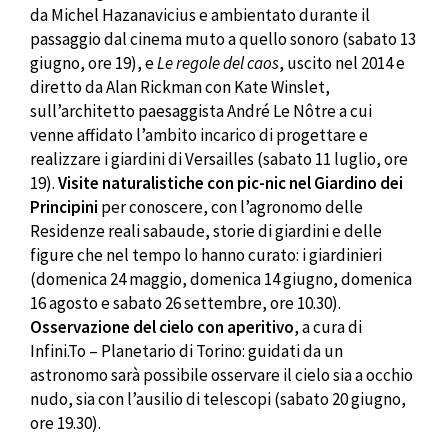
da Michel Hazanavicius e ambientato durante il
passaggio dal cinema muto a quello sonoro (sabato 13
giugno, ore 19), e
Le regole del caos
, uscito nel 2014 e
diretto da Alan Rickman con Kate Winslet,
sull’architetto paesaggista André Le Nôtre a cui
venne affidato l’ambito incarico di progettare e
realizzare i giardini di Versailles (sabato 11 luglio, ore
19).
Visite naturalistiche con pic-nic nel Giardino dei
Principini
per conoscere, con l’agronomo delle
Residenze reali sabaude, storie di giardini e delle
figure che nel tempo lo hanno curato: i giardinieri
(domenica 24 maggio, domenica 14 giugno, domenica
16 agosto e sabato 26 settembre, ore 10.30).
Osservazione del cielo con aperitivo
, a cura di
Infini.To – Planetario di Torino: guidati da un
astronomo sarà possibile osservare il cielo sia a occhio
nudo, sia con l’ausilio di telescopi (sabato 20 giugno,
ore 19.30).