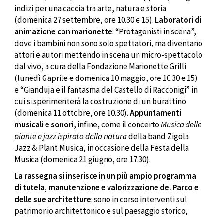
indizi per una caccia tra arte, natura e storia
(domenica 27 settembre, ore 10.30 e 15).
Laboratori di
animazione con marionette
: “Protagonisti in scena”,
dove i bambini non sono solo spettatori, ma diventano
attori e autori mettendo in scena un micro-spettacolo
dal vivo, a cura della Fondazione Marionette Grilli
(lunedì 6 aprile e domenica 10 maggio, ore 10.30 e 15)
e “Gianduja e il fantasma del Castello di Racconigi” in
cui si sperimenterà la costruzione di un burattino
(domenica 11 ottobre, ore 10.30).
Appuntamenti
musicali e sonori
, infine, come il concerto
Musica delle
piante e jazz ispirato dalla natura
della band Zigola
Jazz & Plant Musica, in occasione della Festa della
Musica (domenica 21 giugno, ore 17.30).
La rassegna si inserisce in un più ampio programma
di tutela, manutenzione e valorizzazione del Parco e
delle sue architetture
: sono in corso interventi sul
patrimonio architettonico e sul paesaggio storico,