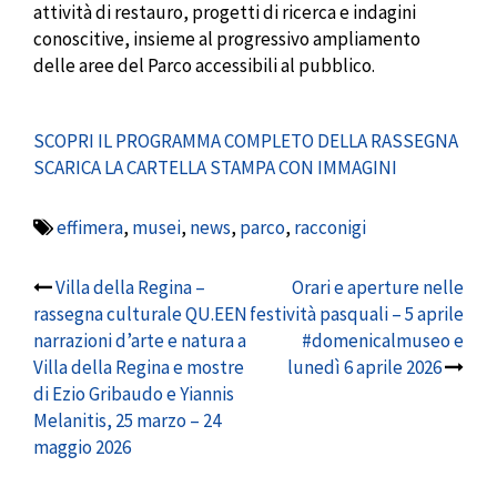
attività di restauro, progetti di ricerca e indagini
conoscitive, insieme al progressivo ampliamento
delle aree del Parco accessibili al pubblico.
SCOPRI IL PROGRAMMA COMPLETO DELLA RASSEGNA
SCARICA LA CARTELLA STAMPA CON IMMAGINI
effimera
,
musei
,
news
,
parco
,
racconigi
Post
Villa della Regina –
Orari e aperture nelle
rassegna culturale QU.EEN
festività pasquali – 5 aprile
navigation
narrazioni d’arte e natura a
#domenicalmuseo e
Villa della Regina e mostre
lunedì 6 aprile 2026
di Ezio Gribaudo e Yiannis
Melanitis, 25 marzo – 24
maggio 2026