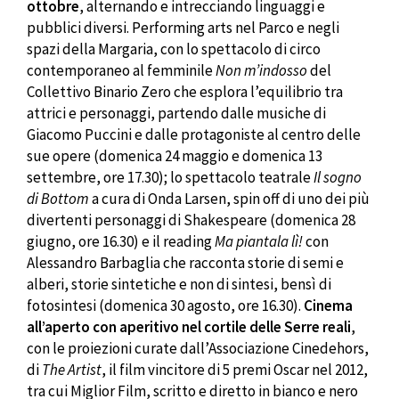
ottobre
, alternando e intrecciando linguaggi e
pubblici diversi. Performing arts nel Parco e negli
spazi della Margaria, con lo spettacolo di circo
contemporaneo al femminile
Non m’indosso
del
Collettivo Binario Zero che esplora l’equilibrio tra
attrici e personaggi, partendo dalle musiche di
Giacomo Puccini e dalle protagoniste al centro delle
sue opere (domenica 24 maggio e domenica 13
settembre, ore 17.30); lo spettacolo teatrale
Il sogno
di Bottom
a cura di Onda Larsen, spin off di uno dei più
divertenti personaggi di Shakespeare (domenica 28
giugno, ore 16.30) e il reading
Ma piantala lì!
con
Alessandro Barbaglia che racconta storie di semi e
alberi, storie sintetiche e non di sintesi, bensì di
fotosintesi (domenica 30 agosto, ore 16.30).
Cinema
all’aperto con aperitivo nel cortile delle Serre reali
,
con le proiezioni curate dall’Associazione Cinedehors,
di
The Artist
, il film vincitore di 5 premi Oscar nel 2012,
tra cui Miglior Film, scritto e diretto in bianco e nero