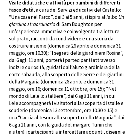
Visite didattiche e attività per bambini di differenti
fasce d’età
, a cura dei Servizi educativi del Castello:
“Una casa nel Parco”, dai 3 ai 5 anni, si ispira all’albo
Un
giardino straordinario
di Sam Boughton per
un’esperienza immersiva e coinvolgente tra letture
sul prato, racconti da condividere e una storia da
costruire insieme (domenica 26 aprile e domenica 31
maggio, ore 10.30); “I segreti della giardiniera Rosina”,
dai 6 agli 11 anni, porterà i partecipanti attraverso
indizi e curiosità, guidati dall’aiuto giardiniera della
corte sabauda, alla scoperta delle Serre e dei giardini
della Margaria (domenica 26 aprile e domenica 31
maggio, ore 16; domenica 11 ottobre, ore 15); “Nel
mondo di Lele lo stalliere”, dai 6 agli 11 anni, in cui
Lele accompagnerà i visitatori alla scoperta di stalle e
scuderie (domenica 13 settembre, ore 10.30 e 15) e
una “Caccia al tesoro alla scoperta della Margaria”, dai
6 agli 11 anni, con la guida del margaro Tunin che
aiuterà i partecipanti a intercettare appunti, disegni e